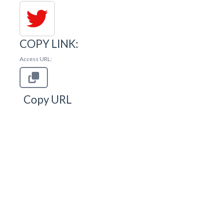
COPY LINK:
Access URL:
Copy URL